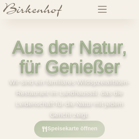
Aus der Natur,
für Genießer
Wir sind ein familiäres Wildspzeialitäten-
Restaurant im Landhausstil, das die
Leidenschaft für die Natur mit jedem
Gericht zeigt.
Speisekarte öffnen